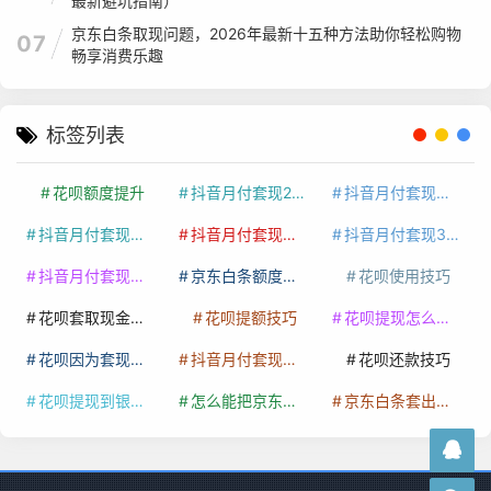
最新避坑指南）
京东白条取现问题，2026年最新十五种方法助你轻松购物
07
畅享消费乐趣
标签列表
花呗额度提升
抖音月付套现24小时接单
抖音月付套现怎么套
抖音月付套现多少手续费
抖音月付套现商家有哪些
抖音月付套现30秒技巧
抖音月付套现最新方法
京东白条额度提升
花呗使用技巧
花呗套取现金最佳方法
花呗提额技巧
花呗提现怎么操作
花呗因为套现被限额了这种情况要多久才会好
抖音月付套现秒回100起
花呗还款技巧
花呗提现到银行卡
怎么能把京东白条额度钱套出来
京东白条套出来手续费多少