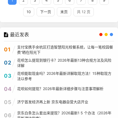
1
2
3
4
5
6
7
8
9
10
下一页
末页
共 12 页
最近发表
支付宝携手余杭区打造智慧阳光校餐系统，让每一笔校园餐
01
费“晒在阳光下
花呗怎么提现到银行卡？2026年最新13种合规方法及风险
02
详解
花呗能取现金吗？2026年最新详解取现方法！15种取现方
03
法以参考
04
花呗如何提现？2026年最新详细步骤与注意事项解析
05
济宁首发经济再上新 京东电器自营大店开业
京东白条怎么套出来提现？2026最新1 5 个办法（2026年
06