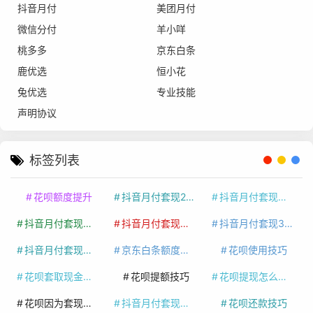
抖音月付
美团月付
微信分付
羊小咩
桃多多
京东白条
鹿优选
恒小花
兔优选
专业技能
声明协议
标签列表
花呗额度提升
抖音月付套现24小时接单
抖音月付套现怎么套
抖音月付套现多少手续费
抖音月付套现商家有哪些
抖音月付套现30秒技巧
抖音月付套现最新方法
京东白条额度提升
花呗使用技巧
花呗套取现金最佳方法
花呗提额技巧
花呗提现怎么操作
花呗因为套现被限额了这种情况要多久才会好
抖音月付套现秒回100起
花呗还款技巧