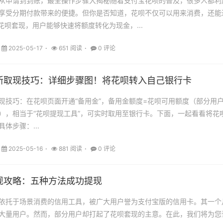
从申请到到账，最全操作步骤大揭秘随着支付宝花呗的普及，很多人都利
享受分期付款带来的便捷。但你是否知道，花呗不仅可以用来消费，还能
花呗套现，用户能够快速将额度转化为现金，...
2025-05-17
651 阅读
0 评论
新取现技巧：详细步骤图！将花呗转入自己银行卡
现技巧：在花呗页面开通“备用金”，备用金额度=花呗可用额度（部分用
），相当于“花呗提现工具”，可实时取用至银行卡。下面，一起看看将花
体步骤：...
2025-05-16
881 阅读
0 评论
现攻略：五种方法成功提现
依托于场景消费的信用工具，被广大用户誉为支付宝版的信用卡。其一个
大量用户。然而，部分用户却打起了花呗套现的主意。在此，我们将为您