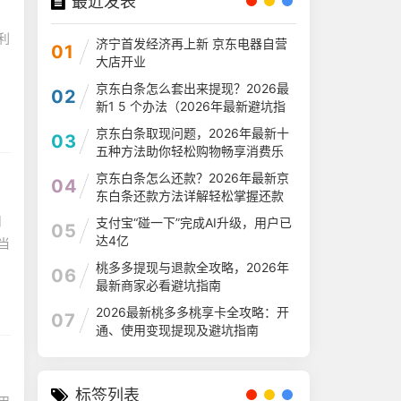
最近发表
利
济宁首发经济再上新 京东电器自营
01
大店开业
京东白条怎么套出来提现？2026最
02
新1 5 个办法（2026年最新避坑指
南）
京东白条取现问题，2026年最新十
03
五种方法助你轻松购物畅享消费乐
趣
京东白条怎么还款？2026年最新京
04
东白条还款方法详解轻松掌握还款
流程
用
支付宝“碰一下”完成AI升级，用户已
05
达4亿
当
桃多多提现与退款全攻略，2026年
06
最新商家必看避坑指南
2026最新桃多多桃享卡全攻略：开
07
通、使用变现提现及避坑指南
标签列表