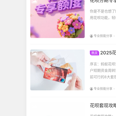
花呗分期专
你是不是也想了
用花呗功能，轻
专业技能分享
202
热文
序言：蚂蚁花呗
户短期资金周转
前可行的8大套
专业技能分享
花呗套现攻