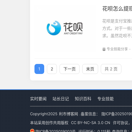
花呗怎么提
花呗是支付宝推
方式。对于一些
求。虽然花呗不
专业技能分享
1
2
下一页
末页
共 2 页
实时要闻
站长日记
知识百科
专业技能
Copyright
2025
利市博客网
.备案信息：
陇ICP备2025019
本站采用创作共用版权
CC BY-NC-SA 3.0 CN
许可协议，
陇ICP备2025019003号
运行时长：0.115秒
查询信息：8