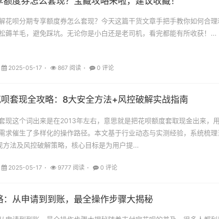
享额度券怎么套现？宝藏攻略来啦，建议收藏！
解花呗分期专享额度券怎么套现？今天这篇干货文章手把手教你如何合理
松薅羊毛，避免踩坑。无论你是小白还是老司机，看完都能有所收获！...
2025-05-17
867 阅读
0 评论
5花呗套现全攻略：8大安全方法+风控破解实战指南
套现这个词出来是在2013年左右，意思就是把花呗额度套取现金出来，
需求催生了多样化的操作路径。本文基于行业动态与实测经验，系统梳理
现方法及风控破解策略，核心目标是为用户提...
2025-05-17
9777 阅读
0 评论
略：从申请到到账，最全操作步骤大揭秘