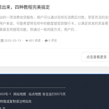
现出来，四种教程完美搞定
出的一项消费信贷服务，用户可以通过花呗先消费后付款，享受灵活的支
用户来说，可能希望将花呗中的额度提现到银行卡，以满足突发的资金需
直接支持提现功能，但通过一些间接方式，用户仍...
2025-05-13
601 阅读
0 评论
点击查看更多
003号-1
网站地图
站点地图
安全运行
6573
天
转载或复制请注明出处
 次