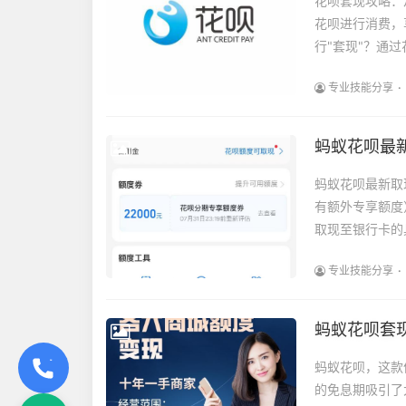
花呗套现攻略：
花呗进行消费，
行"套现"？通过
专业技能分享
蚂蚁花呗最
蚂蚁花呗最新取
有额外专享额度
取现至银行卡的具
专业技能分享
蚂蚁花呗套
蚂蚁花呗，这款
的免息期吸引了