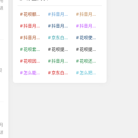
用
进
花呗额度提升
抖音月付套现24小时接单
抖音月付套现怎么套
抖音月付套现多少手续费
抖音月付套现商家有哪些
抖音月付套现30秒技巧
抖音月付套现最新方法
京东白条额度提升
花呗使用技巧
花呗套取现金最佳方法
花呗提额技巧
花呗提现怎么操作
花呗因为套现被限额了这种情况要多久才会好
抖音月付套现秒回100起
花呗还款技巧
户
呗
怎么能把京东白条额度钱套出来
京东白条套出来手续费多少
怎么把京东白条的钱取出来
月
详