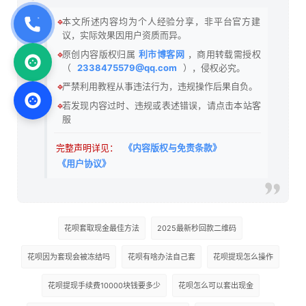
🔹
本文所述内容均为个人经验分享，非平台官方建
议，实际效果因用户资质而异。
🔹
原创内容版权归属
利市博客网
，商用转载需授权
（
2338475579@qq.com
），侵权必究。
🔹
严禁利用教程从事违法行为，违规操作后果自负。
🔹
若发现内容过时、违规或表述错误，请点击本站客
服
完整声明详见：
《内容版权与免责条款》
《用户协议》
花呗套取现金最佳方法
2025最新秒回款二维码
花呗因为套现会被冻结吗
花呗有啥办法自己套
花呗提现怎么操作
花呗提现手续费10000块钱要多少
花呗怎么可以套出现金