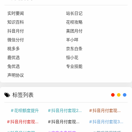
实时要闻
站长日记
知识百科
花呗攻略
抖音月付
美团月付
微信分付
羊小咩
桃多多
京东白条
鹿优选
恒小花
兔优选
专业技能
声明协议
标签列表
花呗额度提升
抖音月付套现24小时接单
抖音月付套现怎么套
抖音月付套现多少手续费
抖音月付套现商家有哪些
抖音月付套现30秒技巧