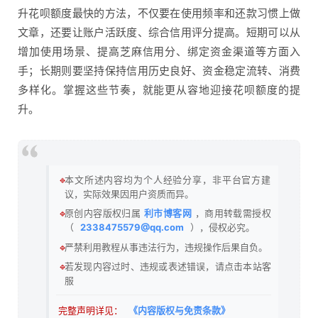
升花呗额度最快的方法，不仅要在使用频率和还款习惯上做
文章，还要让账户活跃度、综合信用评分提高。短期可以从
增加使用场景、提高芝麻信用分、绑定资金渠道等方面入
手；长期则要坚持保持信用历史良好、资金稳定流转、消费
多样化。掌握这些节奏，就能更从容地迎接花呗额度的提
升。
🔹
本文所述内容均为个人经验分享，非平台官方建
议，实际效果因用户资质而异。
🔹
原创内容版权归属
利市博客网
，商用转载需授权
（
2338475579@qq.com
），侵权必究。
🔹
严禁利用教程从事违法行为，违规操作后果自负。
🔹
若发现内容过时、违规或表述错误，请点击本站客
服
完整声明详见：
《内容版权与免责条款》