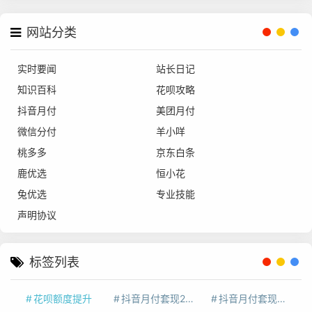
网站分类
实时要闻
站长日记
知识百科
花呗攻略
抖音月付
美团月付
微信分付
羊小咩
桃多多
京东白条
鹿优选
恒小花
兔优选
专业技能
声明协议
标签列表
花呗额度提升
抖音月付套现24小时接单
抖音月付套现怎么套