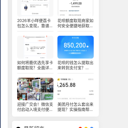
2026羊小咩便荔卡
花呗额度取现商家如
包怎么变现，靠谱商
何安全便捷地获取现
家实操流程讲解
金？七个方法和四个
注意事项要知道！
如何将鹿优选先享卡
花呗的钱怎么提取出
额度取现？全面详解
来转到支付宝？
及实用技巧
2026年具体步骤是
什么？
迎接广交会！微信支
美团月付怎么套出来
付启动入境支付便利
提现？实操指南帮你
服务月活动
少绕弯