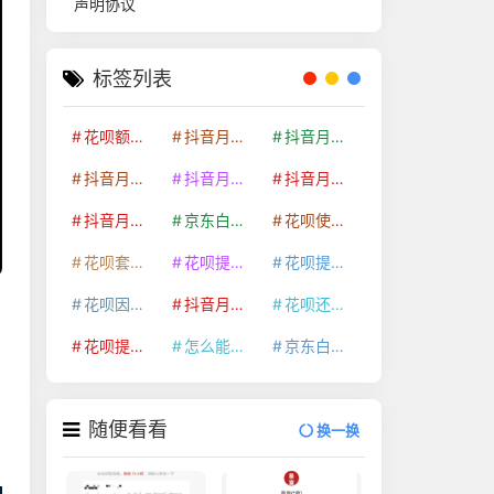
声明协议
标签列表
花呗额度提升
抖音月付套现24小时接单
抖音月付套现怎么套
抖音月付套现多少手续费
抖音月付套现商家有哪些
抖音月付套现30秒技巧
抖音月付套现最新方法
京东白条额度提升
花呗使用技巧
花呗套取现金最佳方法
花呗提额技巧
花呗提现怎么操作
花呗因为套现被限额了这种情况要多久才会好
抖音月付套现秒回100起
花呗还款技巧
花呗提现到银行卡
怎么能把京东白条额度钱套出来
京东白条套出来手续费多少
随便看看
换一换