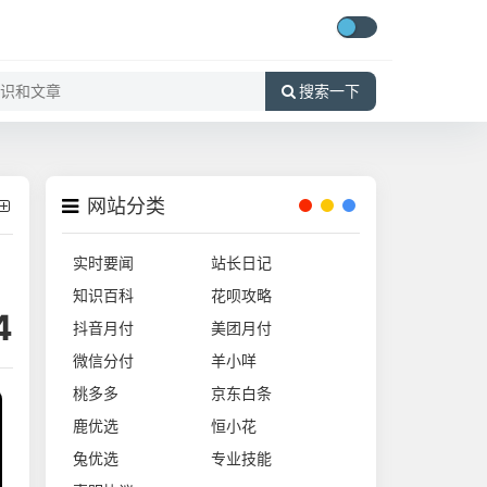
搜索一下
网站分类
实时要闻
站长日记
知识百科
花呗攻略
4
抖音月付
美团月付
微信分付
羊小咩
桃多多
京东白条
鹿优选
恒小花
兔优选
专业技能