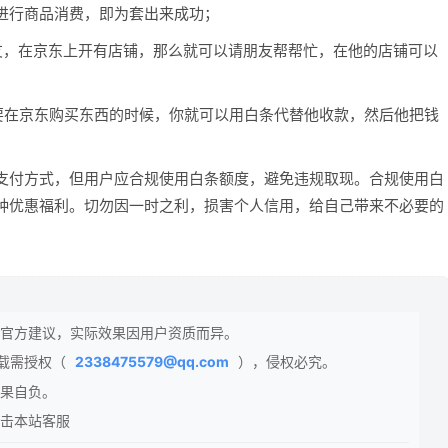
进行商品消费，即为套出来成功；
友，在京东上开有店铺，那么就可以请朋友帮帮忙，在他的店铺可以
要在京东购买东西的时候，你就可以用白条代替他收款，然后他把钱
；
支付方式，但用户应合规使用白条额度，避免违规取现。合规使用白
种优惠福利。切勿因一时之利，损害个人信用，给自己带来不必要的
官方建议，实际效果因用户资质而异。
载需授权（
2338475579@qq.com
），侵权必究。
果自负。
击本站客服