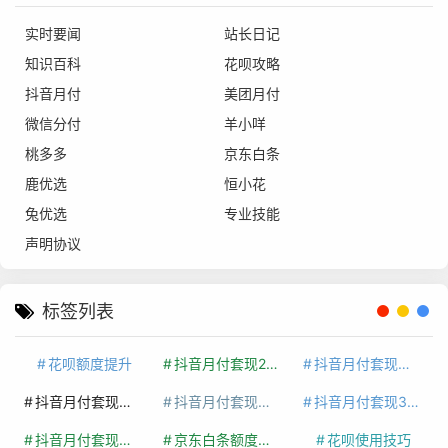
实时要闻
站长日记
知识百科
花呗攻略
抖音月付
美团月付
微信分付
羊小咩
桃多多
京东白条
鹿优选
恒小花
兔优选
专业技能
声明协议
标签列表
花呗额度提升
抖音月付套现24小时接单
抖音月付套现怎么套
抖音月付套现多少手续费
抖音月付套现商家有哪些
抖音月付套现30秒技巧
抖音月付套现最新方法
京东白条额度提升
花呗使用技巧