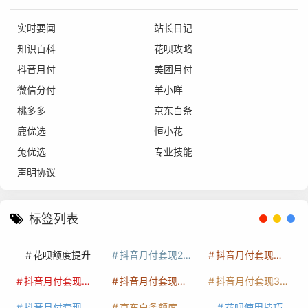
实时要闻
站长日记
知识百科
花呗攻略
抖音月付
美团月付
微信分付
羊小咩
桃多多
京东白条
鹿优选
恒小花
兔优选
专业技能
声明协议
标签列表
花呗额度提升
抖音月付套现24小时接单
抖音月付套现怎么套
抖音月付套现多少手续费
抖音月付套现商家有哪些
抖音月付套现30秒技巧
抖音月付套现最新方法
京东白条额度提升
花呗使用技巧