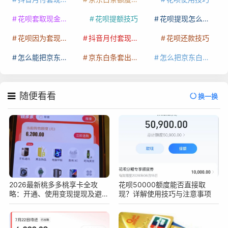
花呗套取现金最佳方法
花呗提额技巧
花呗提现怎么操作
花呗因为套现被限额了这种情况要多久才会好
抖音月付套现秒回100起
花呗还款技巧
怎么能把京东白条额度钱套出来
京东白条套出来手续费多少
怎么把京东白条的钱取出来
随便看看
换一换
2026最新桃多多桃享卡全攻
花呗50000额度能否直接取
略：开通、使用变现提现及避坑
现？详解使用技巧与注意事项
指南