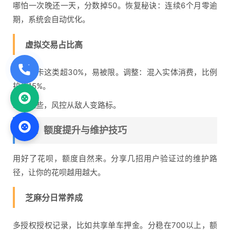
哪怕一次晚还一天，分数掉50。恢复秘诀：连续6个月零逾
期，系统会自动优化。
虚拟交易占比高
游戏点卡这类超30%，易被限。调整：混入实体消费，比例
拉到15%。
掌握这些，风控从敌人变路标。
四、额度提升与维护技巧
用好了花呗，额度自然来。分享几招用户验证过的维护路
径，让你的花呗越用越大。
芝麻分日常养成
多授权授权记录，比如共享单车押金。分稳在700以上，额