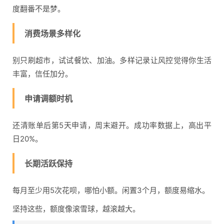
度翻番不是梦。
消费场景多样化
别只刷超市，试试餐饮、加油。多样记录让风控觉得你生活
丰富，信任加分。
申请调额时机
还清账单后第5天申请，周末避开。成功率数据上，高出平
日20%。
长期活跃保持
每月至少用5次花呗，哪怕小额。闲置3个月，额度易缩水。
坚持这些，额度像滚雪球，越滚越大。