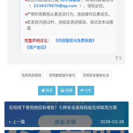
（
2338475579@qq.com
），侵权必究。
🔹
严禁利用教程从事违法行为，违规操作后果自负。
🔹
若发现内容过时、违规或表述错误，请点击本站客
服
完整声明详见：
《内容版权与免责条款》
《用户协议》
花呗风控规则
花呗额度提升技巧
花呗安全使用方法
阅读
海报
分享
花呗线下使用绝招有哪些？七种安全高效蚂蚁花呗取现方案
« 上一篇
2026-02-28