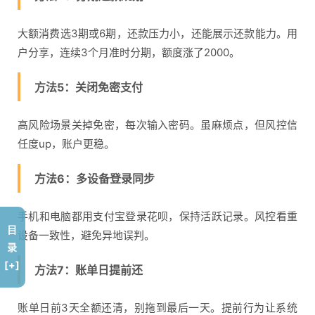
大额消费选3期或6期，还款压力小，还能展示还款能力。用
户分享，连续3个月准时分期，额度涨了2000。
方法5：关闭免密支付
高风险场景关掉免密，每次输入密码。虽麻烦点，但风控信
任度up，账户更稳。
方法6：多设备登录同步
手机和电脑都用支付宝登录花呗，保持活跃记录。风控看重
目
设备一致性，避免异地误判。
录
[+]
方法7：账单日提前还
账单日前3天全额还清，别拖到最后一天。提前行为让系统