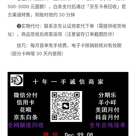
500-3000 元面额），白条支付后通过「京东卡券回收」官
方渠道转售，到账时效约 30 分钟
❷实物代付：联系京东认证商家代下单（需提供收货地
址），商品签收后商家返现（注意留存订单截图防诈）
技巧：每月首单免手续费，电子卡核销前核对有效期
（部分卡种限 30 天内使用）