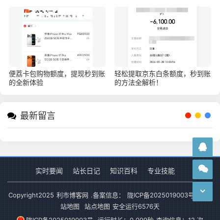
便荔卡包购物额度，提现秒到账
轻松提取京东白条额度，秒到账
的全新体验
的方法全解析！
最新留言
实时要闻
站长日记
知识百科
专业技能
Copyright
2025
利市博客网
.备案信息：
陇ICP备2025019003号-1
网
站地图
站点地图
安全运行
6576
天