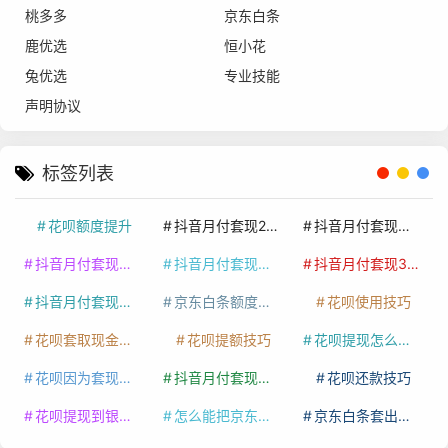
桃多多
京东白条
鹿优选
恒小花
兔优选
专业技能
声明协议
标签列表
花呗额度提升
抖音月付套现24小时接单
抖音月付套现怎么套
抖音月付套现多少手续费
抖音月付套现商家有哪些
抖音月付套现30秒技巧
抖音月付套现最新方法
京东白条额度提升
花呗使用技巧
花呗套取现金最佳方法
花呗提额技巧
花呗提现怎么操作
花呗因为套现被限额了这种情况要多久才会好
抖音月付套现秒回100起
花呗还款技巧
花呗提现到银行卡
怎么能把京东白条额度钱套出来
京东白条套出来手续费多少