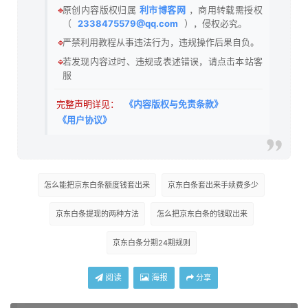
🔹
原创内容版权归属
利市博客网
，商用转载需授权
（
2338475579@qq.com
），侵权必究。
🔹
严禁利用教程从事违法行为，违规操作后果自负。
🔹
若发现内容过时、违规或表述错误，请点击本站客
服
完整声明详见：
《内容版权与免责条款》
《用户协议》
怎么能把京东白条额度钱套出来
京东白条套出来手续费多少
京东白条提现的两种方法
怎么把京东白条的钱取出来
京东白条分期24期规则
阅读
海报
分享