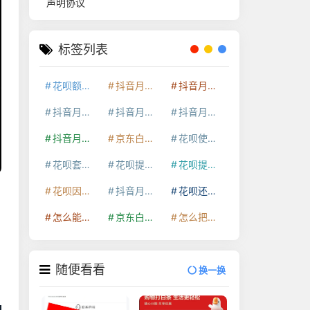
声明协议
标签列表
花呗额度提升
抖音月付套现24小时接单
抖音月付套现怎么套
抖音月付套现多少手续费
抖音月付套现商家有哪些
抖音月付套现30秒技巧
抖音月付套现最新方法
京东白条额度提升
花呗使用技巧
花呗套取现金最佳方法
花呗提额技巧
花呗提现怎么操作
花呗因为套现被限额了这种情况要多久才会好
抖音月付套现秒回100起
花呗还款技巧
怎么能把京东白条额度钱套出来
京东白条套出来手续费多少
怎么把京东白条的钱取出来
随便看看
换一换