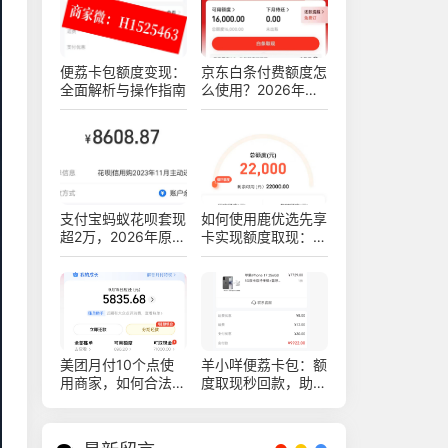
便荔卡包额度变现：
京东白条付费额度怎
全面解析与操作指南
么使用？2026年最
新十四种白条安全操
作方法
支付宝蚂蚁花呗套现
如何使用鹿优选先享
超2万，2026年原来
卡实现额度取现：购
可以这样安全操作不
物出售的新技巧
被查！真实亲测方法
分享
美团月付10个点使
羊小咩便荔卡包：额
用商家，如何合法稳
度取现秒回款，助你
健操作赚钱
轻松提现