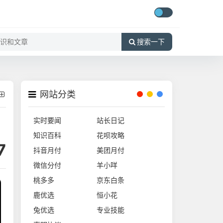
搜索一下
网站分类
实时要闻
站长日记
知识百科
花呗攻略
7
抖音月付
美团月付
微信分付
羊小咩
桃多多
京东白条
鹿优选
恒小花
兔优选
专业技能