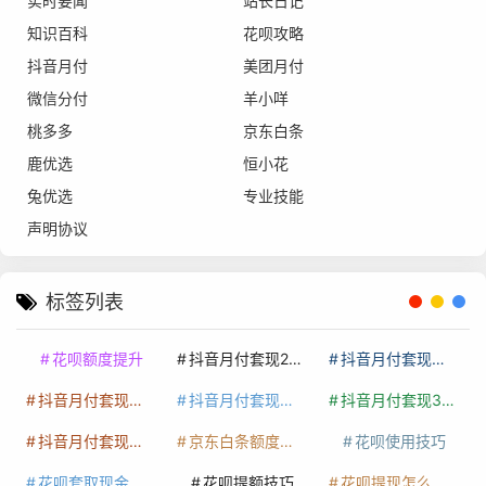
实时要闻
站长日记
知识百科
花呗攻略
抖音月付
美团月付
微信分付
羊小咩
桃多多
京东白条
鹿优选
恒小花
兔优选
专业技能
声明协议
标签列表
花呗额度提升
抖音月付套现24小时接单
抖音月付套现怎么套
抖音月付套现多少手续费
抖音月付套现商家有哪些
抖音月付套现30秒技巧
抖音月付套现最新方法
京东白条额度提升
花呗使用技巧
花呗套取现金最佳方法
花呗提额技巧
花呗提现怎么操作