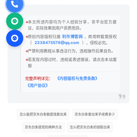
🔹
本文所述内容均为个人经验分享，非平台官方建
议，实际效果因用户资质而异。
🔹
原创内容版权归属
利市博客网
，商用转载需授权
（
2338475579@qq.com
），侵权必究。
🔹
严禁利用教程从事违法行为，违规操作后果自负。
🔹
若发现内容过时、违规或表述错误，请点击本站客
服
完整声明详见：
《内容版权与免责条款》
《用户协议》
怎么能把京东白条额度钱套出来
京东白条套出来手续费多少
京东白条提现的两种方法
怎么把京东白条的钱取出来