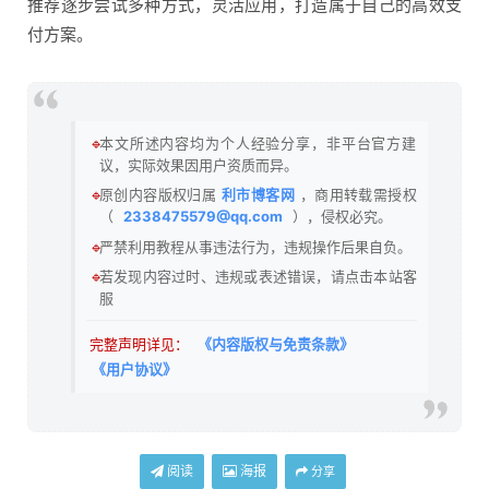
推荐逐步尝试多种方式，灵活应用，打造属于自己的高效支
付方案。
🔹
本文所述内容均为个人经验分享，非平台官方建
议，实际效果因用户资质而异。
🔹
原创内容版权归属
利市博客网
，商用转载需授权
（
2338475579@qq.com
），侵权必究。
🔹
严禁利用教程从事违法行为，违规操作后果自负。
🔹
若发现内容过时、违规或表述错误，请点击本站客
服
完整声明详见：
《内容版权与免责条款》
《用户协议》
阅读
海报
分享