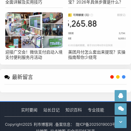
全面详解及实用技巧
宝？2026年具体步骤是什么？
迎接广交会！微信支付启动入境
美团月付怎么套出来提现？实操
支付便利服务月活动
指南帮你少绕弯
最新留言
实时要闻
站长日记
知识百科
专业技能
Copyright
2025
利市博客网
.备案信息：
陇ICP备2025019003号-1
网