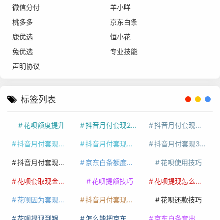
微信分付
羊小咩
桃多多
京东白条
鹿优选
恒小花
兔优选
专业技能
声明协议
标签列表
花呗额度提升
抖音月付套现24小时接单
抖音月付套现怎么套
抖音月付套现多少手续费
抖音月付套现商家有哪些
抖音月付套现30秒技巧
抖音月付套现最新方法
京东白条额度提升
花呗使用技巧
花呗套取现金最佳方法
花呗提额技巧
花呗提现怎么操作
花呗因为套现被限额了这种情况要多久才会好
抖音月付套现秒回100起
花呗还款技巧
花呗提现到银行卡
怎么能把京东白条额度钱套出来
京东白条套出来手续费多少